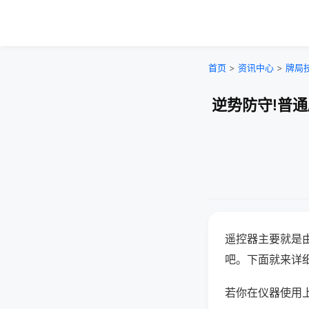
首页
>
资讯中心
>
牌局
逆势防守!普
遥控器主要就是
吧。下面就来详
若你在仪器使用上