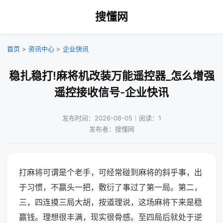
搜懂网
首页
>
资讯中心
>
企业快讯
稳扎稳打!麻将机改装万能遥控器_怎么增强
遥控接收信号-企业快讯
发布时间：2026-08-05｜阅读：1
发布者：搜懂网
打麻将可谓是个老手，可经常碰到麻将的斜乎事，出
于习惯，不赢头一把，敷衍了事过了第一局。第二，
三，四连摸三局大胡，按道理说，这场麻将下来是稳
赢钱。理想很丰满，现实很骨感。至四局后就处于逆