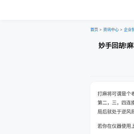
首页
>
资讯中心
>
企业
妙手回胡!
打麻将可谓是个
第二，三，四连
局后就处于逆风
若你在仪器使用上