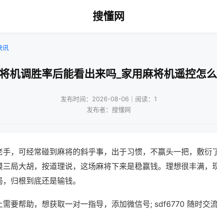
搜懂网
快讯
麻将机调胜率后能看出来吗_家用麻将机遥控怎么
发布时间：2026-08-06｜阅读：1
发布者：搜懂网
老手，可经常碰到麻将的斜乎事，出于习惯，不赢头一把，敷衍
摸三局大胡，按道理说，这场麻将下来是稳赢钱。理想很丰满，
局，归根到底还是输钱。
需要帮助，想获取一对一指导，添加微信号; sdf6770 随时交流