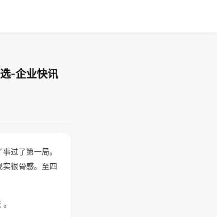
选-企业快讯
了事过了第一局。
现实很骨感。至四
 。