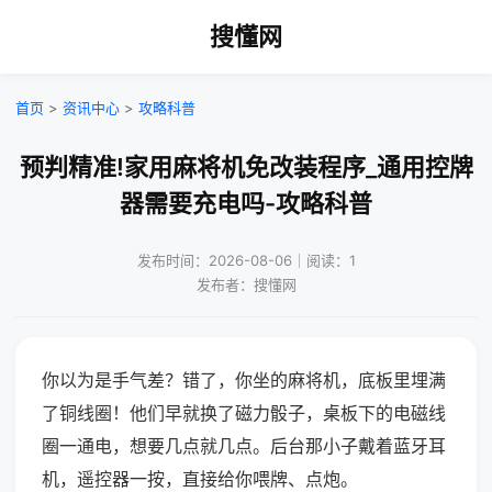
搜懂网
首页
>
资讯中心
>
攻略科普
预判精准!家用麻将机免改装程序_通用控牌
器需要充电吗-攻略科普
发布时间：2026-08-06｜阅读：1
发布者：搜懂网
你以为是手气差？错了，你坐的麻将机，底板里埋满
了铜线圈！他们早就换了磁力骰子，桌板下的电磁线
圈一通电，想要几点就几点。后台那小子戴着蓝牙耳
机，遥控器一按，直接给你喂牌、点炮。