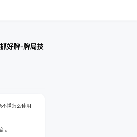
抓好牌-牌局技
能不懂怎么使用
流 。