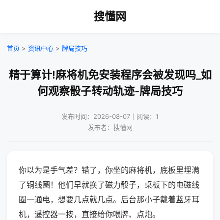
搜懂网
首页
>
资讯中心
>
牌局技巧
精于算计!麻将机免安装程序会被发现吗_如
何观察骰子转动轨迹-牌局技巧
发布时间：2026-08-07｜阅读：1
发布者：搜懂网
你以为是手气差？错了，你坐的麻将机，底板里埋满
了铜线圈！他们早就换了磁力骰子，桌板下的电磁线
圈一通电，想要几点就几点。后台那小子戴着蓝牙耳
机，遥控器一按，直接给你喂牌、点炮。