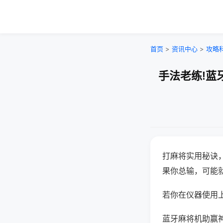
首页
>
资讯中心
>
攻略
手法老练!蓝
打麻将实用秘诀
果你总输，可能
若你在仪器使用上
蓝牙麻将机助赢