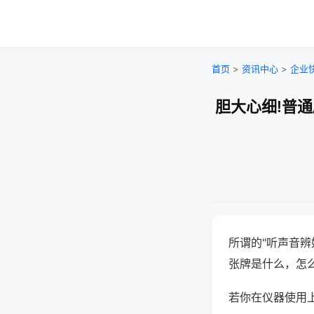
首页
>
资讯中心
>
企业
胆大心细!普
所谓的"听声音辨
张牌是什么，怎
若你在仪器使用上