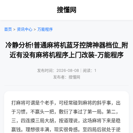
搜懂网
首页
>
资讯中心
>
万能程序
冷静分析!普通麻将机蓝牙控牌神器档位_附
近有没有麻将机程序上门改装-万能程序
发布时间：2026-08-08｜阅读：1
发布者：搜懂网
打麻将可谓是个老手，可经常碰到麻将的斜乎事，出
于习惯，不赢头一把，敷衍了事过了第一局。第二，
三，四连摸三局大胡，按道理说，这场麻将下来是稳
赢钱。理想很丰满，现实很骨感。至四局后就处于逆