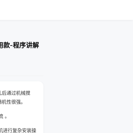
用款-程序讲解
乱后通过机械搅
随机性很强。
流 。
机进行复杂安装操