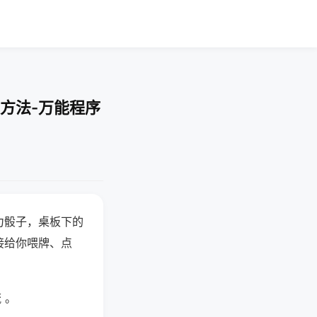
方法-万能程序
力骰子，桌板下的
接给你喂牌、点
 。