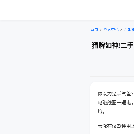
首页
>
资讯中心
>
万能
猜牌如神!二
你以为是手气差
电磁线圈一通电
炮。
若你在仪器使用上