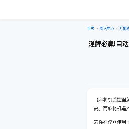
首页
>
资讯中心
>
万能
逢牌必赢!自
【麻将机遥控器
高。而麻将机遥
若你在仪器使用上