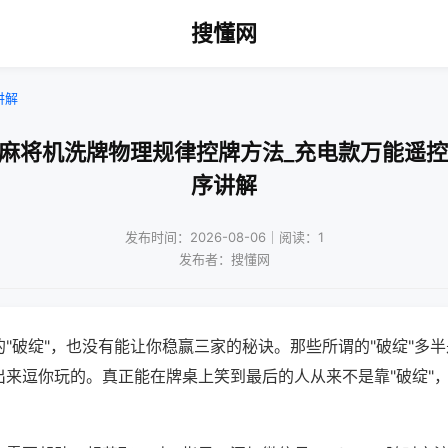
搜懂网
讲解
口麻将机洗牌物理规律控牌方法_充电款万能遥控
序讲解
发布时间：2026-08-06｜阅读：1
发布者：搜懂网
"破绽"，也没有能让你稳赢三家的秘诀。那些所谓的"破绽"多
出来逗你玩的。真正能在牌桌上笑到最后的人从来不是靠"破绽"