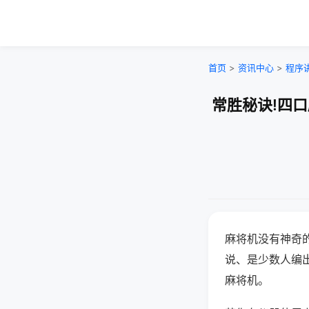
首页
>
资讯中心
>
程序
常胜秘诀!四
麻将机没有神奇的
说、是少数人编
麻将机。