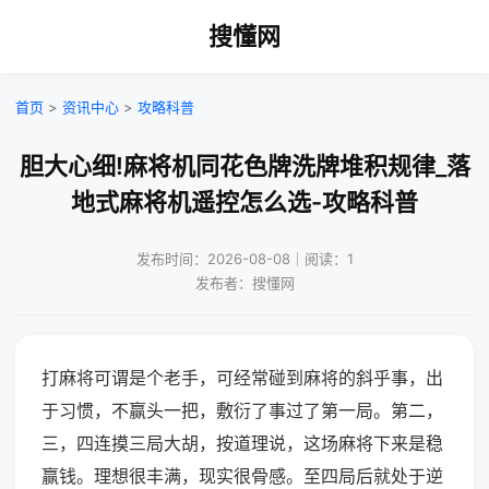
搜懂网
首页
>
资讯中心
>
攻略科普
胆大心细!麻将机同花色牌洗牌堆积规律_落
地式麻将机遥控怎么选-攻略科普
发布时间：2026-08-08｜阅读：1
发布者：搜懂网
打麻将可谓是个老手，可经常碰到麻将的斜乎事，出
于习惯，不赢头一把，敷衍了事过了第一局。第二，
三，四连摸三局大胡，按道理说，这场麻将下来是稳
赢钱。理想很丰满，现实很骨感。至四局后就处于逆