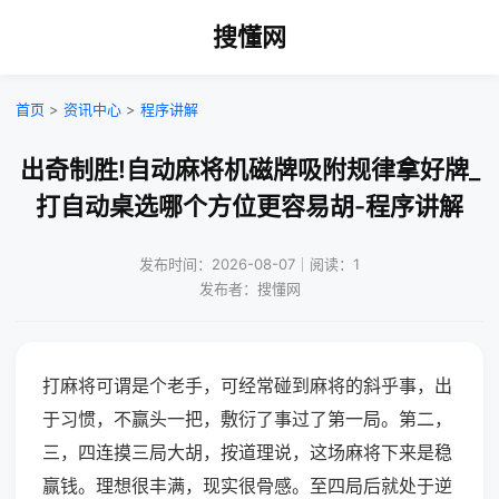
搜懂网
首页
>
资讯中心
>
程序讲解
出奇制胜!自动麻将机磁牌吸附规律拿好牌_
打自动桌选哪个方位更容易胡-程序讲解
发布时间：2026-08-07｜阅读：1
发布者：搜懂网
打麻将可谓是个老手，可经常碰到麻将的斜乎事，出
于习惯，不赢头一把，敷衍了事过了第一局。第二，
三，四连摸三局大胡，按道理说，这场麻将下来是稳
赢钱。理想很丰满，现实很骨感。至四局后就处于逆