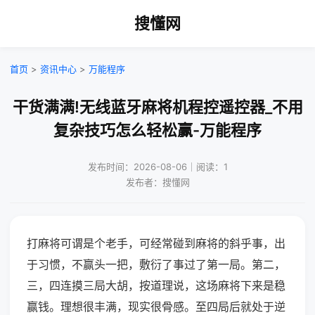
搜懂网
首页
>
资讯中心
>
万能程序
干货满满!无线蓝牙麻将机程控遥控器_不用
复杂技巧怎么轻松赢-万能程序
发布时间：2026-08-06｜阅读：1
发布者：搜懂网
打麻将可谓是个老手，可经常碰到麻将的斜乎事，出
于习惯，不赢头一把，敷衍了事过了第一局。第二，
三，四连摸三局大胡，按道理说，这场麻将下来是稳
赢钱。理想很丰满，现实很骨感。至四局后就处于逆