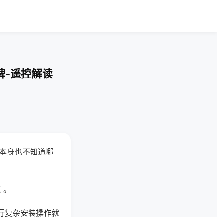
牌-遥控解读
器本身也不知道哪
。
 。
行复杂安装操作就