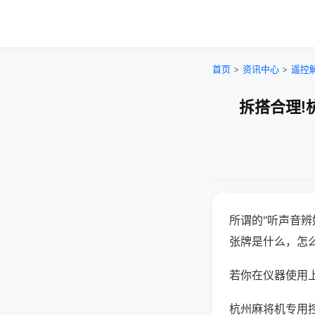
首页
>
资讯中心
>
遥控
拆搭合理!
所谓的"听声音辨
张牌是什么，怎
若你在仪器使用上
杭州麻将机专用