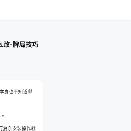
么改-牌局技巧
器本身也不知道哪
。
 。
行复杂安装操作就