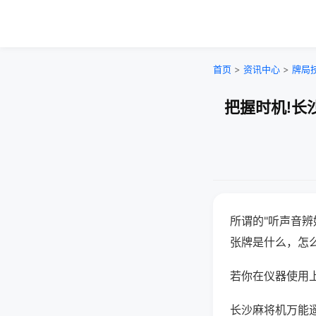
首页
>
资讯中心
>
牌局
把握时机!长
所谓的"听声音辨
张牌是什么，怎
若你在仪器使用上
长沙麻将机万能