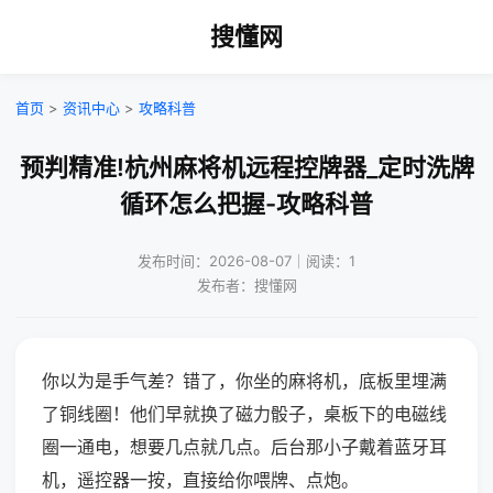
搜懂网
首页
>
资讯中心
>
攻略科普
预判精准!杭州麻将机远程控牌器_定时洗牌
循环怎么把握-攻略科普
发布时间：2026-08-07｜阅读：1
发布者：搜懂网
你以为是手气差？错了，你坐的麻将机，底板里埋满
了铜线圈！他们早就换了磁力骰子，桌板下的电磁线
圈一通电，想要几点就几点。后台那小子戴着蓝牙耳
机，遥控器一按，直接给你喂牌、点炮。