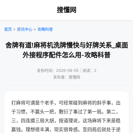
搜懂网
首页
>
资讯中心
>
攻略科普
舍牌有道!麻将机洗牌慢快与好牌关系_桌面
外接程序配件怎么用-攻略科普
发布时间：2026-08-05｜阅读：2
发布者：搜懂网
打麻将可谓是个老手，可经常碰到麻将的斜乎事，出
于习惯，不赢头一把，敷衍了事过了第一局。第二，
三，四连摸三局大胡，按道理说，这场麻将下来是稳
赢钱。理想很丰满，现实很骨感。至四局后就处于逆