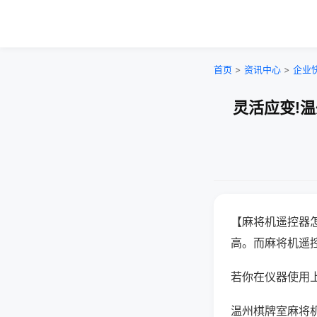
首页
>
资讯中心
>
企业
灵活应变!
【麻将机遥控器
高。而麻将机遥
若你在仪器使用上
温州棋牌室麻将