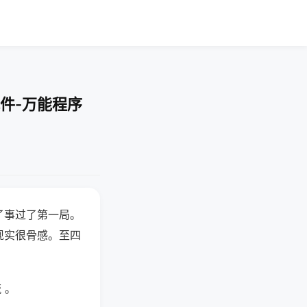
件-万能程序
了事过了第一局。
现实很骨感。至四
 。