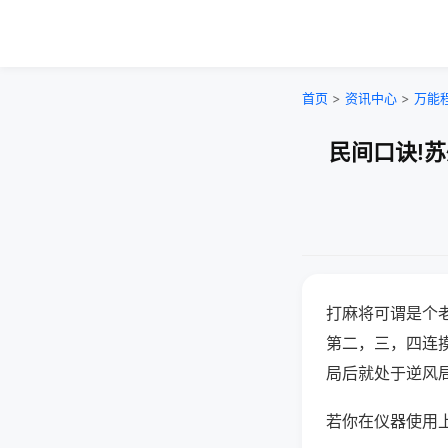
首页
>
资讯中心
>
万能
民间口诀!
打麻将可谓是个
第二，三，四连
局后就处于逆风
若你在仪器使用上