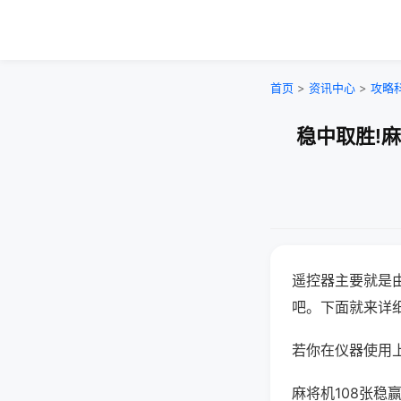
首页
>
资讯中心
>
攻略
稳中取胜!
遥控器主要就是
吧。下面就来详
若你在仪器使用上
麻将机108张