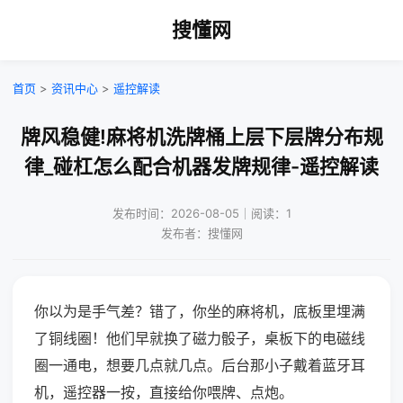
搜懂网
首页
>
资讯中心
>
遥控解读
牌风稳健!麻将机洗牌桶上层下层牌分布规
律_碰杠怎么配合机器发牌规律-遥控解读
发布时间：2026-08-05｜阅读：1
发布者：搜懂网
你以为是手气差？错了，你坐的麻将机，底板里埋满
了铜线圈！他们早就换了磁力骰子，桌板下的电磁线
圈一通电，想要几点就几点。后台那小子戴着蓝牙耳
机，遥控器一按，直接给你喂牌、点炮。