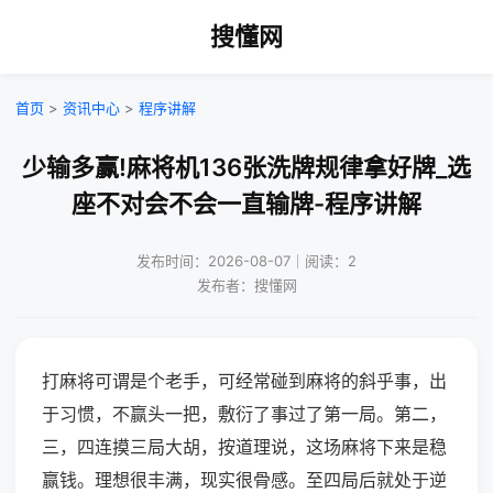
搜懂网
首页
>
资讯中心
>
程序讲解
少输多赢!麻将机136张洗牌规律拿好牌_选
座不对会不会一直输牌-程序讲解
发布时间：2026-08-07｜阅读：2
发布者：搜懂网
打麻将可谓是个老手，可经常碰到麻将的斜乎事，出
于习惯，不赢头一把，敷衍了事过了第一局。第二，
三，四连摸三局大胡，按道理说，这场麻将下来是稳
赢钱。理想很丰满，现实很骨感。至四局后就处于逆