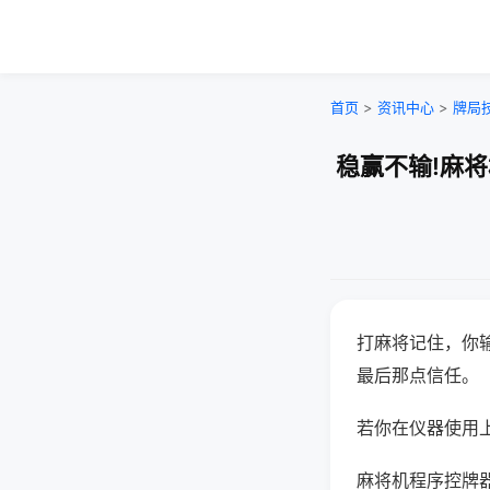
首页
>
资讯中心
>
牌局
稳赢不输!麻
打麻将记住，你
最后那点信任。
若你在仪器使用上
麻将机程序控牌