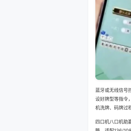
蓝牙或无线信号
设好牌型等指令
机洗牌、码牌过
四口机八口机助
略，适配136/1