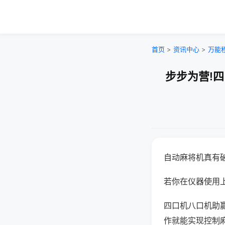
首页
>
资讯中心
>
万能
步步为营!
自动麻将机真有
若你在仪器使用上
四口机八口机助
作就能实现控制