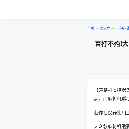
首页
>
资讯中心
>
程序
百打不殆!
【麻将机遥控器
高。而麻将机遥
若你在仪器使用上
大众款麻将机助