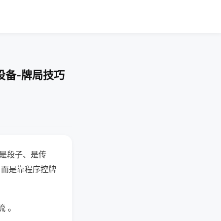
设备-牌局技巧
半是段子、是传
，而是靠程序控牌
流 。