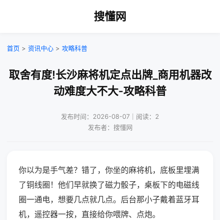
搜懂网
首页
>
资讯中心
>
攻略科普
取舍有度!长沙麻将机定点出牌_商用机器改
动难度大不大-攻略科普
发布时间：2026-08-07｜阅读：2
发布者：搜懂网
你以为是手气差？错了，你坐的麻将机，底板里埋满
了铜线圈！他们早就换了磁力骰子，桌板下的电磁线
圈一通电，想要几点就几点。后台那小子戴着蓝牙耳
机，遥控器一按，直接给你喂牌、点炮。